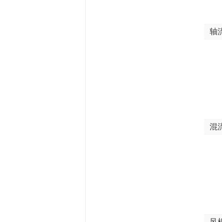
轴
混
风