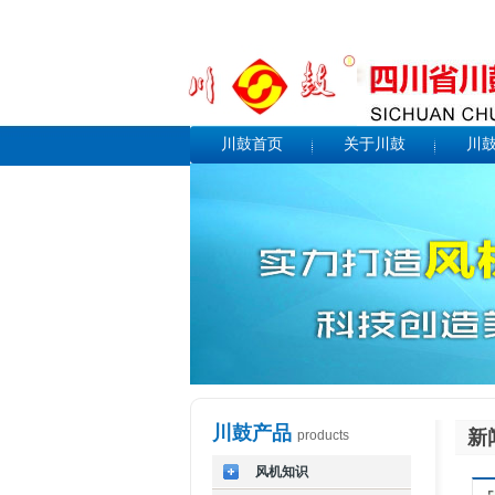
川鼓首页
关于川鼓
川
川鼓产品
新
products
风机知识