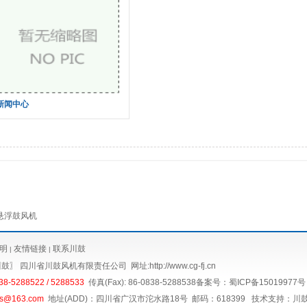
新闻中心
悬浮鼓风机
明
友情链接
联系川鼓
|
|
川鼓〗
四川省川鼓风机有限责任公司
网址:http://www.cg-fj.cn
38-5288522 / 5288533
传真(Fax): 86-0838-5288538备案号：
蜀ICP备15019977号
gs@163.com
地址(ADD)：四川省广汉市沱水路18号 邮码：618399 技术支持：
川