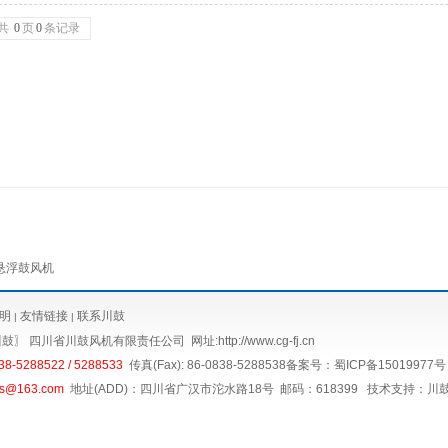
共
0
页
0
条记录
悬浮鼓风机
明
友情链接
联系川鼓
|
|
川鼓〗
四川省川鼓风机有限责任公司
网址:http://www.cg-fj.cn
38-5288522 / 5288533
传真(Fax): 86-0838-5288538备案号：
蜀ICP备15019977号
gs@163.com
地址(ADD)：四川省广汉市沱水路18号 邮码：618399 技术支持：
川