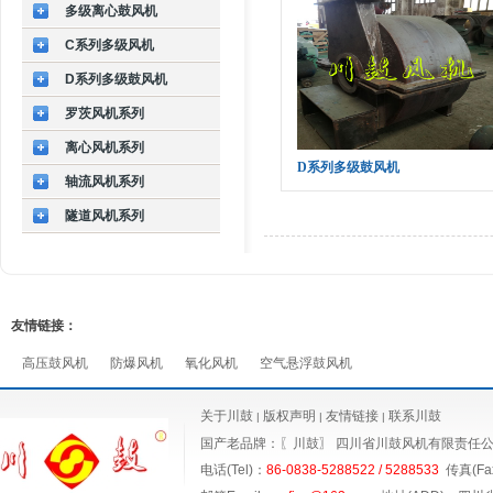
多级离心鼓风机
C系列多级风机
D系列多级鼓风机
罗茨风机系列
离心风机系列
D系列多级鼓风机
轴流风机系列
隧道风机系列
友情链接：
高压鼓风机
防爆风机
氧化风机
空气悬浮鼓风机
关于川鼓
版权声明
友情链接
联系川鼓
|
|
|
国产老品牌：〖川鼓〗
四川省川鼓风机有限责任
电话(Tel)：
86-0838-5288522 / 5288533
传真(Fax